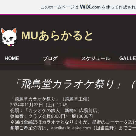
このホームページは
.com
を使って作成され
MUあらかると
HOME
ブログ
スケジュール
GALLE
「飛鳥堂カラオケ祭り」（
「飛鳥堂カラオケ祭り」（飛鳥堂主催）
2024年11月23日（土）12:45~
会場：「カラオケの鉄人 新橋SL広場前店」
参加費：クラブ会員8000円/一般10000円
今回は全編ほぼカラオケとなりますが、星野のコーナーを設
参加ご希望の方は、
aac@akio-aska.com
（担当星野）までご